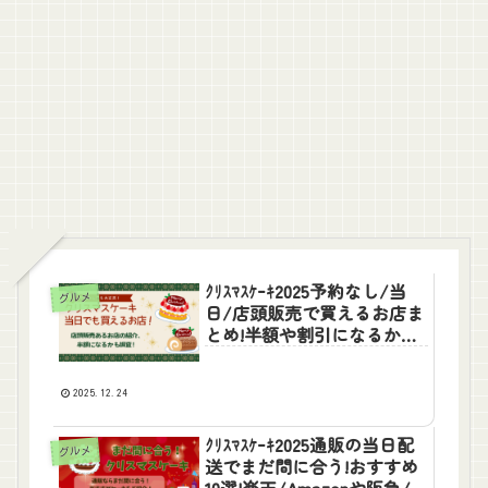
ｸﾘｽﾏｽｹｰｷ2025予約なし/当
グルメ
日/店頭販売で買えるお店ま
とめ!半額や割引になるかも
調査
2025.12.24
ｸﾘｽﾏｽｹｰｷ2025通販の当日配
グルメ
送でまだ間に合う!おすすめ
10選!楽天/Amazonや阪急/