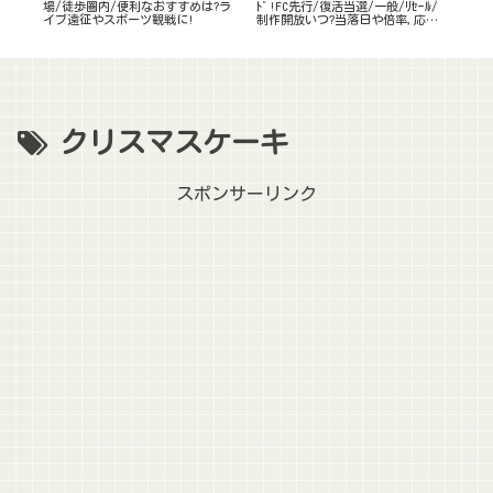
と待
場/徒歩圏内/便利なおすすめは?ラ
ﾄﾞ!FC先行/復活当選/一般/ﾘｾｰﾙ/
ｰﾙ
イブ遠征やスポーツ観戦に!
制作開放いつ?当落日や倍率,応募
のｺ
のｺﾂも
クリスマスケーキ
スポンサーリンク