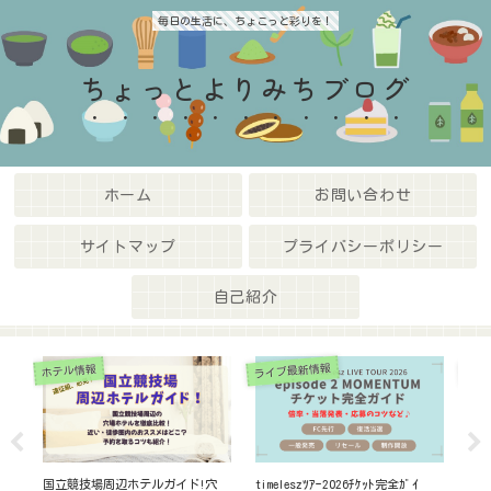
毎日の生活に、ちょこっと彩りを！
ちょっとよりみちブログ
ホーム
お問い合わせ
サイトマップ
プライバシーポリシー
自己紹介
ライブ最新情報
ライ
ホテル情報
販売
国立競技場周辺ホテルガイド!穴
timeleszﾂｱｰ2026ﾁｹｯﾄ完全ｶﾞｲ
WE