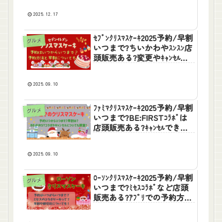
2025.12.17
ｾﾌﾞﾝｸﾘｽﾏｽｹｰｷ2025予約/早割
グルメ
いつまで?ちいかわやｽﾝｽﾝ店
頭販売ある?変更やｷｬﾝｾﾙに
ついても
2025.09.10
ﾌｧﾐﾏｸﾘｽﾏｽｹｰｷ2025予約/早割
グルメ
いつまで?BE:FIRSTｺﾗﾎﾞは
店頭販売ある?ｷｬﾝｾﾙできる
かも調査
2025.09.10
ﾛｰｿﾝｸﾘｽﾏｽｹｰｷ2025予約/早割
グルメ
いつまで?ﾐｾｽｺﾗﾎﾞなど店頭
販売ある?ｱﾌﾟﾘでの予約方法
も