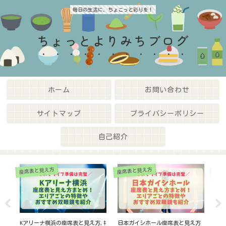
毎日の生活に、ちょこっと彩りを！
ちょっとよりみちブログ
ホーム
お問い合わせ
サイトマップ
プライバシーポリシー
自己紹介
TARTOライブ完全マニュアル
ライ
S
ホテル情報
方
【STARTOライブ】リセール完全攻
大阪城ホール周辺ホテル10選!安
ミ