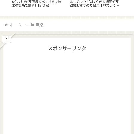
や双
略法!何日前に出る?ｺﾂと裏技,ﾙｰﾙ
い/近い/穴場は?ライブ遠征に便利
方ま
ど
や料金をﾁｪｯｸ!【RELIEF Ticket】
でおすすめ!
エリ
ホーム
音楽
PR
スポンサーリンク