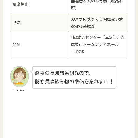
当選者本人のみ有効（転売不
譲渡禁止
可）
カメラに映っても問題ない清
服装
潔な服装推奨
TBS放送センター（赤坂）また
会場
は東京ドームシティホール
（予想）
深夜の長時間番組なので、
防寒具や飲み物の準備を忘れずに！
じゅんこ