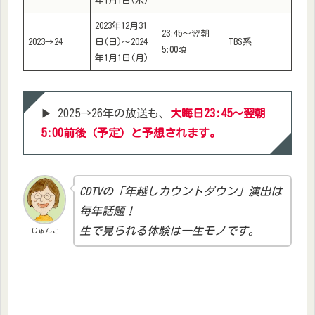
年1月1日(水)
2023年12月31
23:45〜翌朝
2023→24
日(日)〜2024
TBS系
5:00頃
年1月1日(月)
▶ 2025→26年の放送も、
大晦日23:45〜翌朝
5:00前後（予定）と予想されます。
CDTVの「年越しカウントダウン」演出は
毎年話題！
生で見られる体験は一生モノです。
じゅんこ