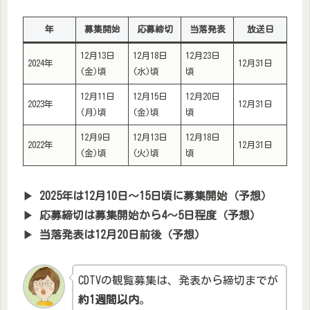
年
募集開始
応募締切
当落発表
放送日
12月13日
12月18日
12月23日
2024年
12月31日
(金)頃
(水)頃
頃
12月11日
12月15日
12月20日
2023年
12月31日
(月)頃
(金)頃
頃
12月9日
12月13日
12月18日
2022年
12月31日
(金)頃
(火)頃
頃
▶
2025年は12月10日〜15日頃に募集開始（予想）
▶
応募締切は募集開始から4〜5日程度（予想）
▶
当落発表は12月20日前後（予想）
CDTVの観覧募集は、発表から締切までが
約1週間以内
。