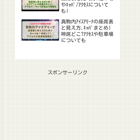
やｷｬﾊﾟ/ｱｸｾｽについて
も!
真駒内ｱｲｽｱﾘｰﾅの座席表
と見え方,ｷｬﾊﾟまとめ!
神席どこ?ｱｸｾｽや駐車場
についても
スポンサーリンク