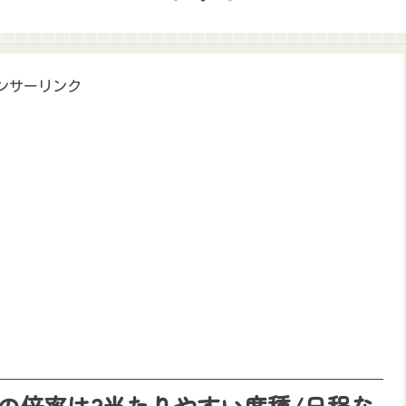
ンサーリンク
先行の倍率は?当たりやすい席種/日程な