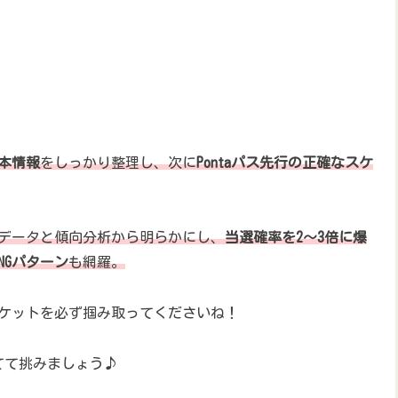
基本情報
をしっかり整理し、次に
Pontaパス先行の正確なスケ
データと傾向分析から明らかにし、
当選確率を2〜3倍に爆
NGパターン
も網羅。
ケットを必ず掴み取ってくださいね！
てて挑みましょう♪