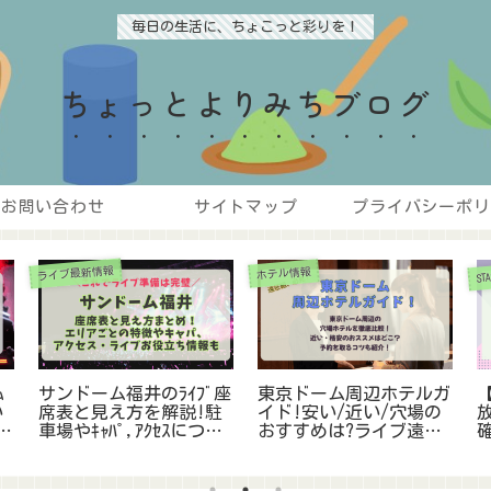
毎日の生活に、ちょこっと彩りを！
ちょっとよりみちブログ
お問い合わせ
サイトマップ
プライバシーポリ
ライブ最新情報
ホテル情報
ﾑ
サンドーム福井のﾗｲﾌﾞ座
東京ドーム周辺ホテルガ
【
い
席表と見え方を解説!駐
イド!安い/近い/穴場の
支
車場やｷｬﾊﾟ,ｱｸｾｽについ
おすすめは?ライブ遠征
ても！
やスポーツ観戦に!
ｼ