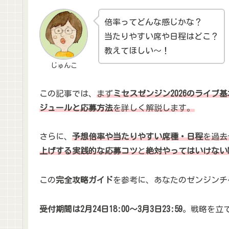
倍率ってどんな感じかな？
当たりやすい席や日程はどこ？
教えてほしい～！
じゅんこ
この記事では、
まず
ミセスゼンジン2026のライブ
ジュールと応募方法
を詳しく解説します。
さらに、
予想倍率や当たりやすい席種・日程
を過去
上げする実践的な応募コツ
と
絶対やってはいけない
この
完全攻略ガイド
を参考に、あなたのゼンジンチ
受付期間は2月24日18:00〜3月3日23:59
。戦略を立