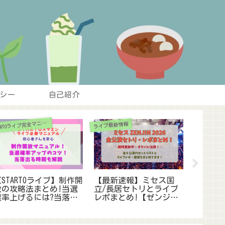
シー
自己紹介
S
TARTOライブ完全マニュアル
ライブ最新情報
座席表と見え
STARTOライブ】制作開
【最新速報】ミセス国
京セラ
放の攻略法まとめ!当選
立/長居セトリとライブ
表と見え
確率上げるには?当落い
レポまとめ!【ゼンジン
すめｱﾘｰ
つか,申込のｺﾂなど!【旧
未到・ネタバレ注意】
【ﾗｲﾌﾞ/
ﾞｬﾆｰｽﾞ】