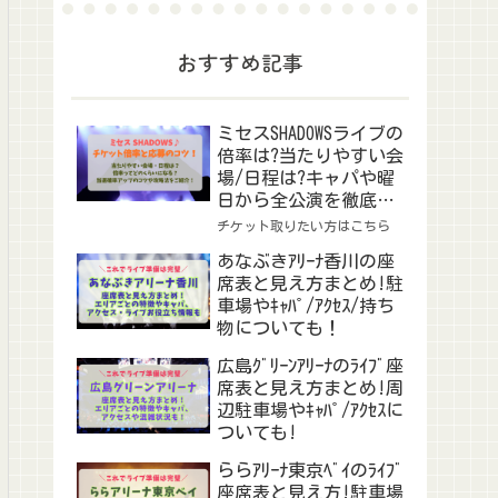
おすすめ記事
ミセスSHADOWSライブの
倍率は?当たりやすい会
場/日程は?キャパや曜
日から全公演を徹底予
想！
チケット取りたい方はこちら
あなぶきｱﾘｰﾅ香川の座
席表と見え方まとめ!駐
車場やｷｬﾊﾟ/ｱｸｾｽ/持ち
物についても！
広島ｸﾞﾘｰﾝｱﾘｰﾅのﾗｲﾌﾞ座
席表と見え方まとめ!周
辺駐車場やｷｬﾊﾟ/ｱｸｾｽに
ついても!
ららｱﾘｰﾅ東京ﾍﾞｲのﾗｲﾌﾞ
座席表と見え方!駐車場