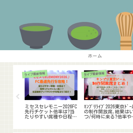
ホーム
S
ライブ最新情報
ライブ最新情報
ブ】服装マ
ミセスセレモニー2026FC
ｷﾝﾌﾟﾘﾗｲﾌﾞ2026東京ﾄﾞｰ
!初心者
先行チケット倍率は?当
の制作開放席,結果は
選びと
たりやすい席種や日程
つ/何時に来る?倍率や
調査
は?応募のコツと攻略法!
払い方法も調査!