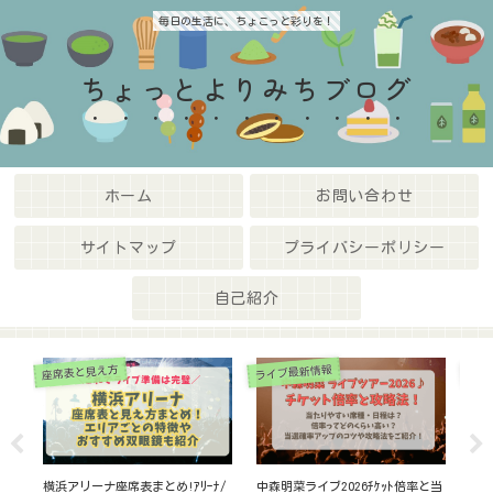
毎日の生活に、ちょこっと彩りを！
ちょっとよりみちブログ
ホーム
お問い合わせ
サイトマップ
プライバシーポリシー
自己紹介
座席表と見え方
ライブ最新情報
ホテ
ﾞｲ
横浜アリーナ座席表まとめ!ｱﾘｰﾅ/
中森明菜ライブ2026ﾁｹｯﾄ倍率と当
【t