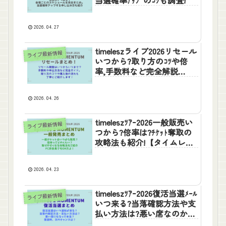
2026.04.27
timeleszライブ2026リセール
ライブ最新情報
いつから?取り方のｺﾂや倍
率,手数料など完全解説
【MOMENTUM】
2026.04.26
timeleszﾂｱｰ2026一般販売い
ライブ最新情報
つから?倍率は?ﾁｹｯﾄ奪取の
攻略法も紹介!【タイムレ
ス】
2026.04.23
timeleszﾂｱｰ2026復活当選ﾒｰﾙ
ライブ最新情報
いつ来る?当落確認方法や支
払い方法は?悪い席なのかも
調査