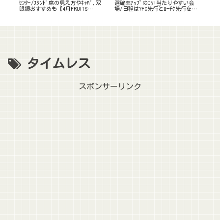
ﾙ/
ｾﾝﾀｰ/ｽﾀﾝﾄﾞ席の見え方やｷｬﾊﾟ,双
選確率ｱｯﾌﾟのｺﾂ!当たりやすい会
全
募
眼鏡おすすめも【4月FRUITS
場/日程は?FC先行とﾛｰﾁｹ先行を攻
の
ZIPPER】
略
攻略
タイムレス
スポンサーリンク