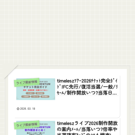
timeleszﾂｱｰ2026ﾁｹｯﾄ完全ｶﾞｲ
ライブ最新情報
ﾄﾞ!FC先行/復活当選/一般/ﾘ
ｾｰﾙ/制作開放いつ?当落日や
倍率,応募のｺﾂも
2026.03.18
timeleszライブ2026制作開放
ライブ最新情報
の案内ﾒｰﾙ/当落いつ?倍率や
当選確率ｱｯﾌﾟのｺﾂも調査!