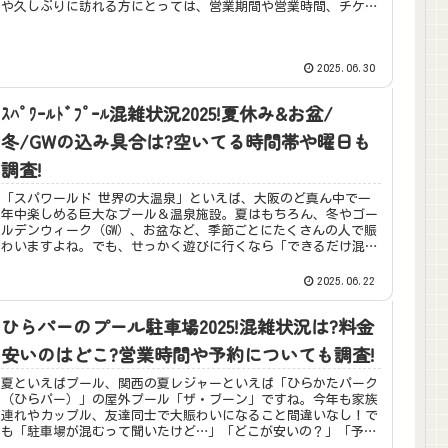
や久しぶりに訪れる方にとっては、営業期間や営業時間、チケッ
トの...
2025.06.30
ｽﾊﾟﾜｰﾙﾄﾞﾌﾟｰﾙ混雑状況2025!夏休み&お盆/
冬/GWの込み具合は?空いてる時間帯や曜日も
調査!
「スパワールド 世界の大温泉」といえば、大阪のど真ん中で一
年中楽しめる巨大なプール＆温泉施設。夏はもちろん、冬やゴー
ルデンウィーク（GW）、お盆など、季節ごとにたくさんの人で賑
わいますよね。でも、せっかく遊びに行くなら「できるだけ混雑
を避け...
2025.06.22
ひらパーのプール駐車場2025!混雑状況は?料金
安いのはどこ?営業時間や予約についても調査!
夏といえばプール、関西の夏レジャーといえば「ひらかたパーク
（ひらパー）」の屋外プール「ザ・ブーン」ですね。今年も家族
連れやカップル、友達同士で大賑わいになること間違いなし！で
も「駐車場が混むって聞いたけど…」「どこが安いの？」「予約
できるの...