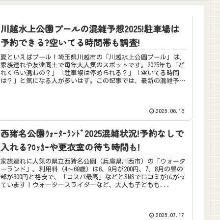
川越水上公園プールの混雑予想2025!駐車場は
予約できる?空いてる時間帯も調査!
夏といえばプール！埼玉県川越市の「川越水上公園プール」は、
家族連れや友達同士で毎年大人気のスポットです。2025年も「ど
れくらい混むの？」「駐車場は停められる？」「空いてる時間
は？」と気になる人が多いはず。この記事では、最新の混雑予想
や駐車...
2025.06.16
西猪名公園ｳｫｰﾀｰﾗﾝﾄﾞ2025混雑状況!予約なしで
入れる?ﾛｯｶｰや更衣室の待ち時間も!
家族連れに人気の県立西猪名公園（兵庫県川西市）の「ウォータ
ーランド」。利用料（4～69歳）は6、9月が200円、7、8月の昼の
部が300円と格安で、「コスパ最高」などとSNSで口コミが広がっ
ています！ウォータースライダーなど、大人も子どもも...
2025.07.17