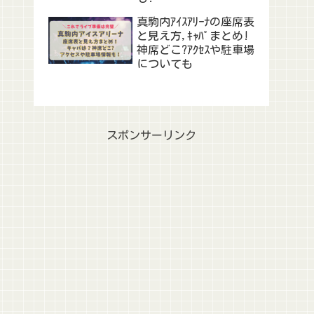
真駒内ｱｲｽｱﾘｰﾅの座席表
と見え方,ｷｬﾊﾟまとめ!
神席どこ?ｱｸｾｽや駐車場
についても
スポンサーリンク