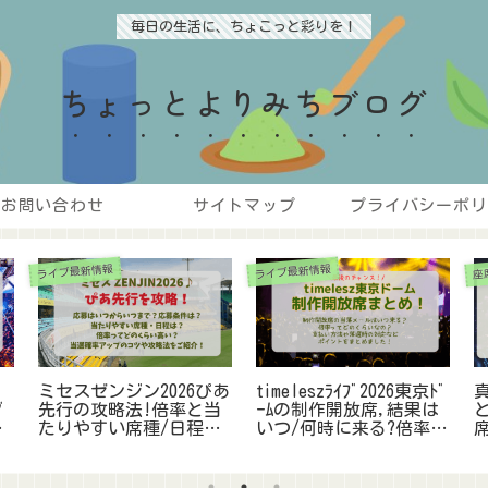
毎日の生活に、ちょこっと彩りを！
ちょっとよりみちブログ
お問い合わせ
サイトマップ
プライバシーポリ
ライブ最新情報
ライブ最新情報
座
ミセスゼンジン2026ぴあ
timeleszﾗｲﾌﾞ2026東京ﾄﾞ
真
ブ
先行の攻略法!倍率と当
ｰﾑの制作開放席,結果は
と
ン
たりやすい席種/日程は?
いつ/何時に来る?倍率や
席
当選確率ｱｯﾌﾟのｺﾂまとめ
支払い方法も調査!