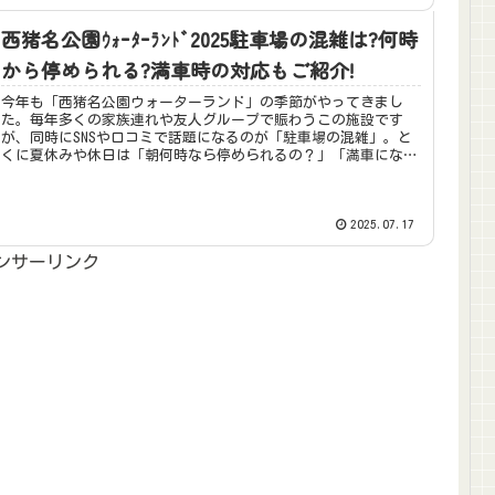
西猪名公園ｳｫｰﾀｰﾗﾝﾄﾞ2025駐車場の混雑は?何時
から停められる?満車時の対応もご紹介!
今年も「西猪名公園ウォーターランド」の季節がやってきまし
た。毎年多くの家族連れや友人グループで賑わうこの施設です
が、同時にSNSや口コミで話題になるのが「駐車場の混雑」。と
くに夏休みや休日は「朝何時なら停められるの？」「満車になっ
たらどうす...
2025.07.17
ンサーリンク