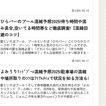
2025.06.18
ひらパーのプール混雑予想2025!待ち時間や混
み具合,空いてる時間帯など徹底調査!【混雑回
避のコツ】
夏といえばプール、プールといえば「ひらパー」ことひらかたパ
ークの「ザ・ブーン」！毎年大人気のひらパーのプールですが、
2025年の夏も混雑必至！「どれくらい混むの？」「待ち時間
は？」「空いてる時間帯は？」そんな疑問をスッキリ解決するた
め、最新...
2025.06.17
よみうりﾗﾝﾄﾞﾌﾟｰﾙ混雑予想2025!駐車場の混雑
や場所取りのｺﾂは?ﾘｱﾙﾀｲﾑで状況を知る方法も!
夏といえばプール！そして首都圏最大級の人気を誇るのが「よみ
うりランド プールWAI」です。2025年も、家族連れや友達同士、
カップルなど、たくさんの人が楽しい思い出を作りに訪れること
でしょう。じゅんこ今年も東方Projectコラボや限定イベ...