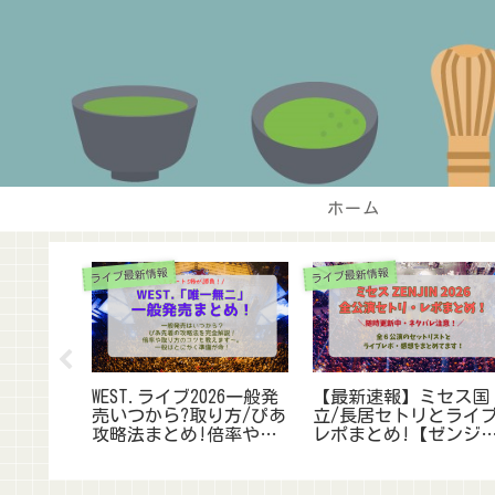
ホーム
ライブ最新情報
ライブ最新情報
2026遠征
WEST.ライブ2026一般発
【最新速報】ミセス国
ド】会場
売いつから?取り方/ぴあ
立/長居セトリとライ
予約のコ
攻略法まとめ!倍率や申
レポまとめ!【ゼンジ
楽天トラ
込のコツも調査
未到・ネタバレ注意】