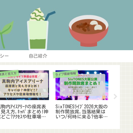
シー
自己紹介
席表と見え方
ライブ最新情報
ライブ最新情
駒内ｱｲｽｱﾘｰﾅの座席表
SixTONESﾗｲﾌﾞ2026大阪の
ｷﾝﾌﾟﾘﾗ
見え方,ｷｬﾊﾟまとめ!神
制作開放席,当落結果は
ｹﾞｰﾄ
どこ?ｱｸｾｽや駐車場に
いつ/何時に来る?倍率や
る?座席
ついても
支払い方法も調査!
め!双眼
介