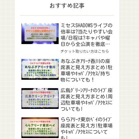
おすすめ記事
ミセスSHADOWSライブの
倍率は?当たりやすい会
場/日程は?キャパや曜
日から全公演を徹底予
想！
チケット取りたい方はこちら
あなぶきｱﾘｰﾅ香川の座
席表と見え方まとめ!駐
車場やｷｬﾊﾟ/ｱｸｾｽ/持ち
物についても！
広島ｸﾞﾘｰﾝｱﾘｰﾅのﾗｲﾌﾞ座
席表と見え方まとめ!周
辺駐車場やｷｬﾊﾟ/ｱｸｾｽに
ついても!
ららｱﾘｰﾅ東京ﾍﾞｲのﾗｲﾌﾞ
座席表と見え方!駐車場
やｷｬﾊﾟ/ｱｸｾｽについて
も!