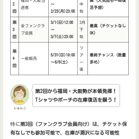
福岡・大阪当
高（人気品も一部復
2
～
中
選者
活予想）
回
2/23(月)23:00
旬
第
3/1(日)12:00
3月
全ファンクラ
最高（チケットなし
3
～
下
ブ会員
OK）
回
3/7(土)23:00
旬
ツ
第
5/31(日)19:00
ア
最終チャンス（数量
4
一般販売
～6/6(土)
ー
多め）
回
後
第2回から福岡・大阪勢が本領発揮！
Tシャツやポーチの在庫復活を願う！
じゅんこ
特に
第3回（ファンクラブ会員向け）は、チケット保
有なしでも参加可能で、在庫が潤沢になる可能性