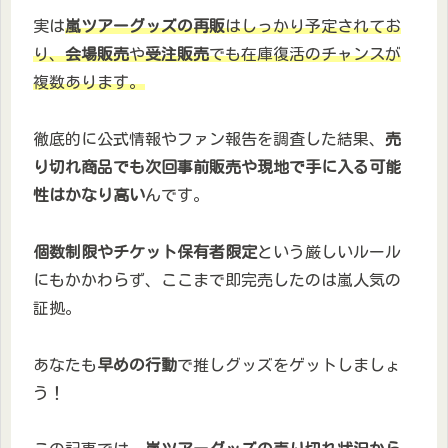
実は
嵐ツアーグッズの再販
はしっかり予定されてお
り、
会場販売
や
受注販売
でも在庫復活のチャンスが
複数あります。
徹底的に公式情報やファン報告を調査した結果、
売
り切れ商品でも次回事前販売や現地で手に入る可能
性はかなり高い
んです。
個数制限やチケット保有者限定
という厳しいルール
にもかかわらず、ここまで即完売したのは嵐人気の
証拠。
あなたも
早めの行動
で推しグッズをゲットしましょ
う！