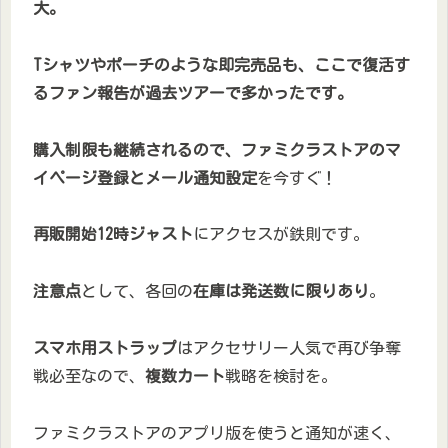
大。
Tシャツやポーチのような即完売品も、ここで復活す
るファン報告が過去ツアーで多かったです。
購入制限も継続されるので、ファミクラストアのマ
イページ登録とメール通知設定
を今すぐ！
再販開始12時ジャスト
にアクセスが鉄則です。
注意点
として、各回の
在庫は発送数に限りあり
。
スマホ用ストラップ
はアクセサリー人気で再び争奪
戦必至なので、
複数カート
戦略を検討を。
ファミクラストアのアプリ版を使うと通知が速く、