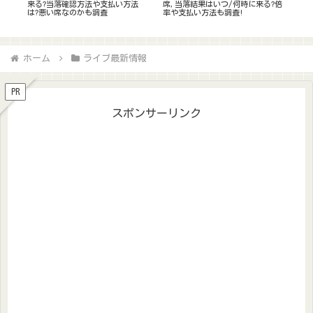
?倍
方まとめ!双眼鏡おすすめｱﾘｰﾅ/ｽﾀ
見え方を解説!駐車場やｷｬﾊﾟ,ｱｸｾｽ
ら座
ﾝﾄﾞ別に紹介【ﾗｲﾌﾞ/ｺﾝｻｰﾄ】
についても!
神
ホーム
ライブ最新情報
PR
スポンサーリンク