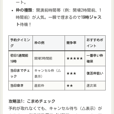
ート。
枠の種類
: 開演前時間帯（例: 開場2時間前、1
時間前）が人気。一瞬で埋まるので
19時ジャス
ト
待機！
予約タイミン
おすすめポ
枠の例
競争率
グ
イント
初日1週間前
一番早い枠
開場3時間前
★★★★★
19時
確保
当日までチェ
キャンセル枠（△
★★★
復活枠狙い
ック
表示）
当日空き
直前枠
★★
運次第
攻略法1: こまめチェック
予約が取れなくても、キャンセル待ち（△表示）が