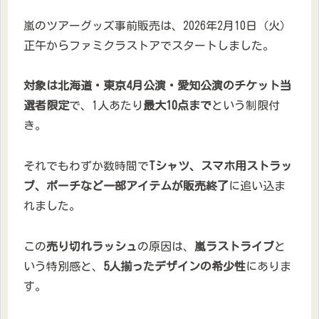
嵐のツアーグッズ事前販売は、2026年2月10日（火）
正午からファミクラストアでスタートしました。
対象は北海道・東京4月公演・愛知公演のチケット当
選者限定
で、1人あたり
最大10点まで
という制限付
き。
それでもわずか数時間で
Tシャツ、スマホ用ストラッ
プ、ポーチなど一部アイテムが販売終了
に追い込ま
れました。
この
売り切れラッシュ
の原因は、
嵐ラストライブ
と
いう特別感と、
5人揃ったデザインの希少性
にありま
す。