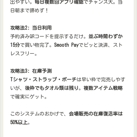
出やすい。
毎日複数回アプリ確認
でチャンス大。当
日朝まで諦めず！
攻略法2: 当日利用
予約済みQRコードを提示するだけ。
並ぶ時間わずか
15分
で買い物完了。
Smooth Pay
でピッと決済、スト
レスフリー。
攻略法3: 在庫予測
Tシャツ・ストラップ・ポーチ
は早い枠で完売しやす
いが、
後枠でもタオル類は残り
。
複数アイテム戦略
で確実にゲット。
このシステムのおかげで、
会場販売の在庫復活率は
50%以上
。