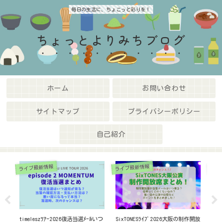
毎日の生活に、ちょこっと彩りを！
ちょっとよりみちブログ
ホーム
お問い合わせ
サイトマップ
プライバシーポリシー
自己紹介
座席表と見え方
座席表と見え方
ライ
作開放
福岡ドームの座席表とゲート,見え
国立代々木競技場のﾗｲﾌﾞ座席表と
【