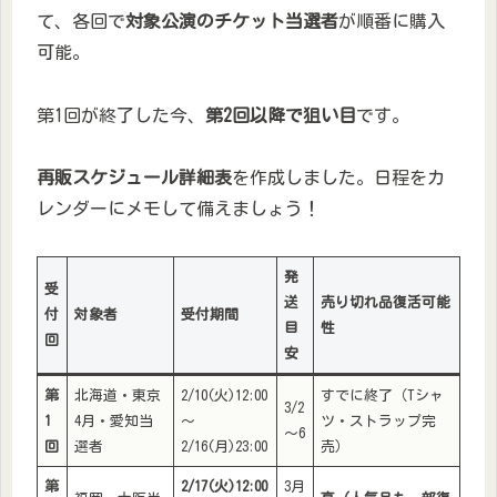
て、各回で
対象公演のチケット当選者
が順番に購入
可能。
第1回が終了した今、
第2回以降で狙い目
です。
再販スケジュール詳細表
を作成しました。日程をカ
レンダーにメモして備えましょう！
発
受
送
売り切れ品復活可能
付
対象者
受付期間
目
性
回
安
第
北海道・東京
2/10(火)12:00
すでに終了（Tシャ
3/2
1
4月・愛知当
～
ツ・ストラップ完
～6
回
選者
2/16(月)23:00
売）
第
2/17(火)12:00
3月