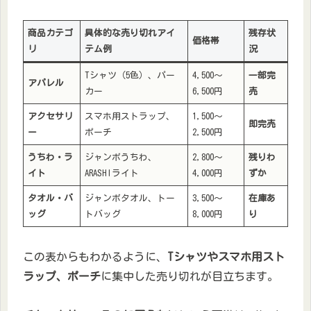
商品カテゴ
具体的な売り切れアイ
残存状
価格帯
リ
テム例
況
Tシャツ（5色）、パー
4,500～
一部完
アパレル
カー
6,500円
売
アクセサリ
スマホ用ストラップ、
1,500～
即完売
ー
ポーチ
2,500円
うちわ・ラ
ジャンボうちわ、
2,800～
残りわ
イト
ARASHIライト
4,000円
ずか
タオル・バ
ジャンボタオル、トー
3,500～
在庫あ
ッグ
トバッグ
8,000円
り
この表からもわかるように、
Tシャツやスマホ用スト
ラップ、ポーチ
に集中した売り切れが目立ちます。