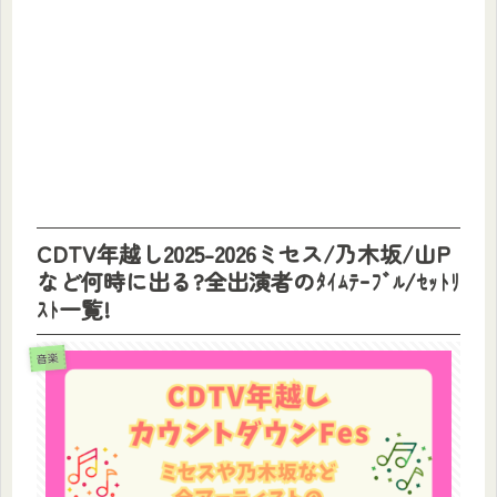
CDTV年越し2025-2026ミセス/乃木坂/山P
など何時に出る?全出演者のﾀｲﾑﾃｰﾌﾞﾙ/ｾｯﾄﾘ
ｽﾄ一覧!
音楽