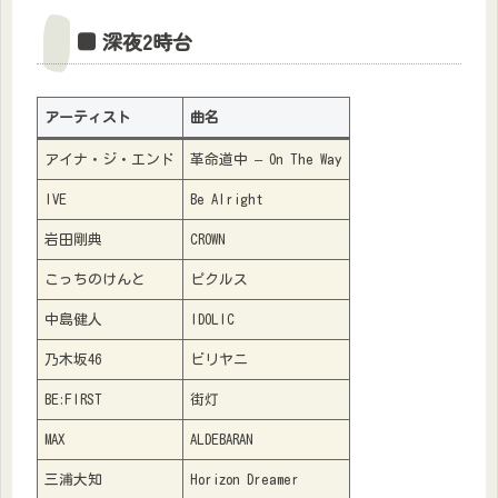
■ 深夜2時台
アーティスト
曲名
アイナ・ジ・エンド
革命道中 – On The Way
IVE
Be Alright
岩田剛典
CROWN
こっちのけんと
ピクルス
中島健人
IDOLIC
乃木坂46
ビリヤニ
BE:FIRST
街灯
MAX
ALDEBARAN
三浦大知
Horizon Dreamer