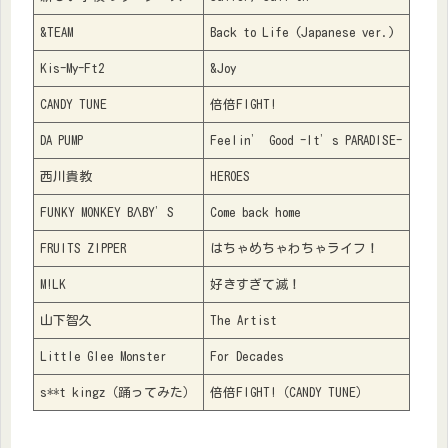
&TEAM
Back to Life (Japanese ver.)
Kis-My-Ft2
&Joy
CANDY TUNE
倍倍FIGHT!
DA PUMP
Feelin’ Good -It’s PARADISE-
西川貴教
HEROES
FUNKY MONKEY BΛBY’S
Come back home
FRUITS ZIPPER
はちゃめちゃわちゃライフ！
M!LK
好きすぎて滅！
山下智久
The Artist
Little Glee Monster
For Decades
s**t kingz（踊ってみた）
倍倍FIGHT!（CANDY TUNE）