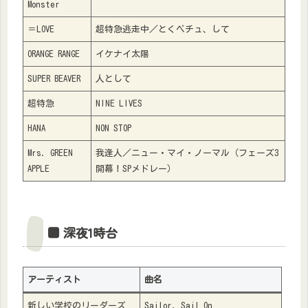
Monster
＝LOVE
超特急逃走中／とくベチュ、して
ORANGE RANGE
イケナイ太陽
SUPER BEAVER
人として
超特急
NINE LIVES
HANA
NON STOP
Mrs. GREEN
我逢人／ニュー・マイ・ノーマル（フェーズ3
APPLE
開幕！SPメドレー）
■ 深夜1時台
アーティスト
曲名
新しい学校のリーダーズ
Sailor, Sail On