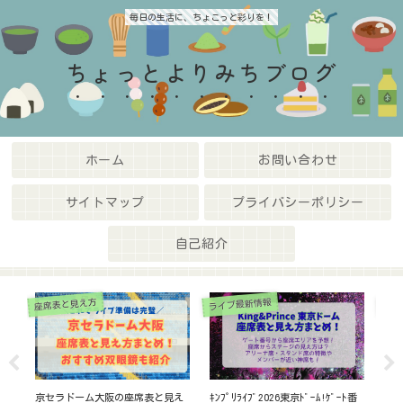
毎日の生活に、ちょこっと彩りを！
ちょっとよりみちブログ
ホーム
お問い合わせ
サイトマップ
プライバシーポリシー
自己紹介
ライブ最新情報
ライブ最新情報
座席
ﾄ番
嵐ﾗｽﾄﾗｲﾌﾞ配信いつ?一般でも見れ
【嵐名古屋ドーム】ゲート番号か
GL