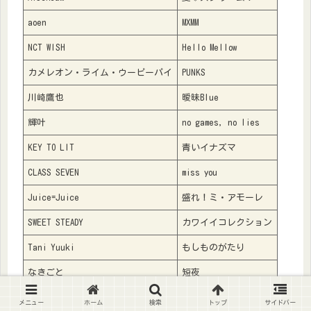
aoen
MXMM
NCT WISH
Hello Mellow
カメレオン・ライム・ウーピーパイ
PUNKS
川崎鷹也
曖昧Blue
輝叶
no games, no lies
KEY TO LIT
青いイナズマ
CLASS SEVEN
miss you
Juice=Juice
盛れ！ミ・アモーレ
SWEET STEADY
カワイイコレクション
Tani Yuuki
もしものがたり
なきごと
短夜
ナナヲアカリ
明日の私に幸あれ
メニュー
ホーム
検索
トップ
サイドバー