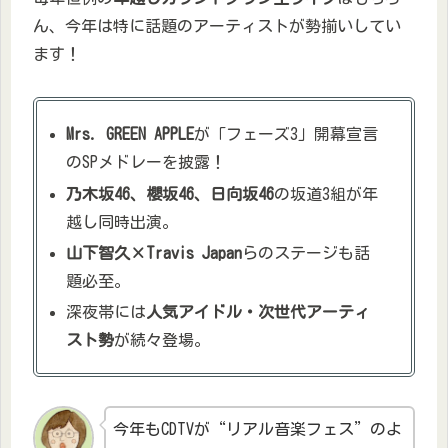
ん、今年は特に話題のアーティストが勢揃いしてい
ます！
Mrs. GREEN APPLE
が「フェーズ3」開幕宣言
のSPメドレーを披露！
乃木坂46、櫻坂46、日向坂46
の坂道3組が年
越し同時出演。
山下智久×Travis Japan
らのステージも話
題必至。
深夜帯には
人気アイドル・次世代アーティ
スト勢
が続々登場。
今年もCDTVが“リアル音楽フェス”のよ