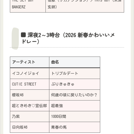
THE JET BOY
怪獣（サカナクション）／IRIS OUT（米津
BANGERZ
玄師）
■ 深夜2～3時台（2026 新春かわいいメ
ドレー）
アーティスト
曲名
イコノイジョイ
トリプルデート
CUTIE STREET
ぷりきゅきゅ
櫻坂46
何歳の頃に戻りたいのか？
超ときめき♡宣伝部
超最強
乃紫
1000日間
日向坂46
青春の馬