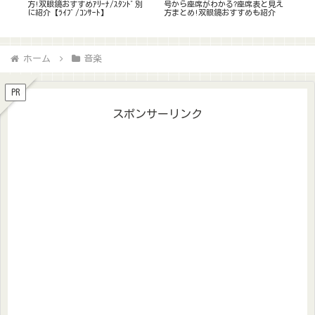
見え
る?見逃し配信や料金,視聴方法に
ら座席予想!各ｴﾘｱからの見え方&
見え
介
ついても調査!
神席どこ?双眼鏡のおすすめも解説
に
ホーム
音楽
PR
スポンサーリンク