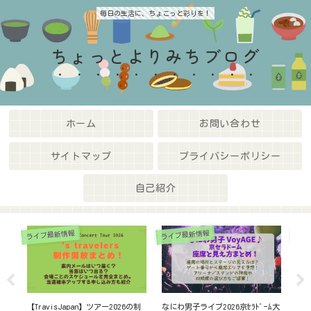
毎日の生活に、ちょこっと彩りを！
ちょっとよりみちブログ
ホーム
お問い合わせ
サイトマップ
プライバシーポリシー
自己紹介
ライブ最新情報
ライブ最新情報
ライ
安
【TravisJapan】ツアー2026の制
なにわ男子ライブ2026京ｾﾗﾄﾞｰﾑ大
ミセ