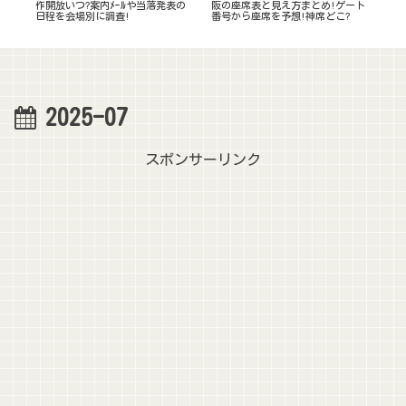
イブ
作開放いつ?案内ﾒｰﾙや当落発表の
阪の座席表と見え方まとめ!ゲート
つ/
日程を会場別に調査!
番号から座席を予想!神席どこ?
後の
2025-07
スポンサーリンク