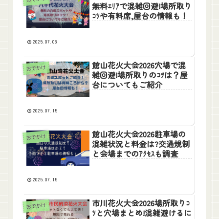
無料ｴﾘｱで混雑回避!場所取り
ｺﾂや有料席,屋台の情報も！
2025.07.08
館山花火大会2026穴場で混
おでかけ
雑回避!場所取りのｺﾂは？屋
台についてもご紹介
2025.07.15
館山花火大会2026駐車場の
おでかけ
混雑状況と料金は?交通規制
と会場までのｱｸｾｽも調査
2025.07.15
市川花火大会2026場所取りｺ
おでかけ
ﾂと穴場まとめ!混雑避けるに