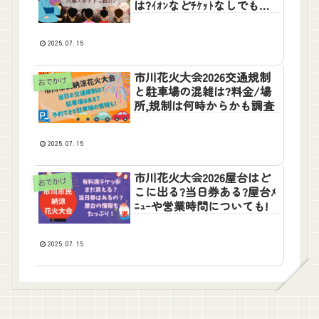
は?ｲｵﾝなどﾁｹｯﾄなしでも見
れる場所を紹介
2025.07.15
市川花火大会2026交通規制
おでかけ
と駐車場の混雑は?料金/場
所,規制は何時からかも調査
2025.07.15
市川花火大会2026屋台はど
おでかけ
こに出る?当日券ある?屋台ﾒ
ﾆｭｰや営業時間についても!
2025.07.15