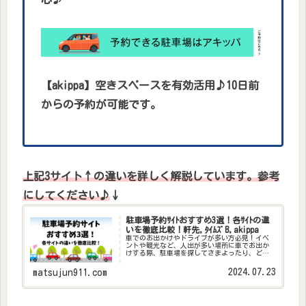
【akippa】空きスペースを有効活用♪10日前
からの予約が可能です。
上記3サイト↑の違いを詳しく解説しています。参考
にしてください♪
↓
駐車場予約ｻｲﾄおすすめ3選！各ｻｲﾄの違
いを徹底比較！軒先,ﾀｲﾑｽﾞB,akippa
車でのお出かけやドライブが多い方必見！イベ
ントや観光など、人出が多い場所に車でお出か
けする際、駐車場を探してさまよったり、どこ
も満車で困ったり…ということ、ありません
か？空いている駐車場を探すだけでも一苦
2024.07.23
matsujun911.com
労…、やっと見つけたと思ったら駐車料...