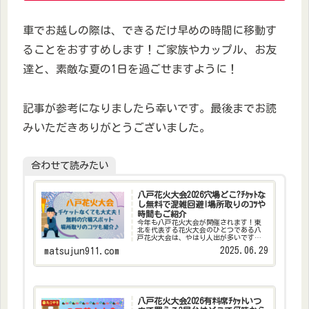
車でお越しの際は、できるだけ早めの時間に移動す
ることをおすすめします！ご家族やカップル、お友
達と、素敵な夏の1日を過ごせますように！
記事が参考になりましたら幸いです。最後までお読
みいただきありがとうございました。
合わせて読みたい
八戸花火大会2026穴場どこ?ﾁｹｯﾄな
し無料で混雑回避!場所取りのｺﾂや
時間もご紹介
今年も八戸花火大会が開催されます！東
北を代表する花火大会のひとつである八
戸花火大会は、やはり人出が多いです。
人気の花火大会は混雑がすごくて疲れ
2025.06.29
matsujun911.com
る…場所取りも大変…できれば混雑を避
けて花火を楽しみたい！と思っている方
も多いと思います。特に、八...
八戸花火大会2026有料席ﾁｹｯﾄいつ