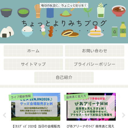
毎日の生活に、ちょこっと彩りを！
ちょっとよりみちブログ
ホーム
お問い合わせ
サイトマップ
プライバシーポリシー
自己紹介
座席表と見え方
ライブ最新情報
ライ
見え
真駒内ｱｲｽｱﾘｰﾅの座席表と見え方,
ミセスゼンジン2026ぴあ先行の攻
【嵐