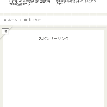
につ
ｷｬﾊﾟまとめ!神席どこ?ｱｸｾｽや駐車
略法!倍率と当たりやすい席種/日
から
場についても
程は?当選確率ｱｯﾌﾟのｺﾂまとめ
&神
説
ホーム
おでかけ
PR
スポンサーリンク