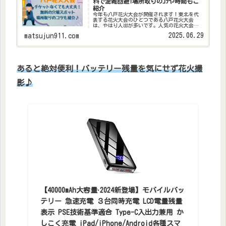
料で混雑回避!場所取りのｺﾂや時間もご
紹介
今年も八戸花火大会が開催されます！東北を代
表する花火大会のひとつである八戸花火大会
は、やはり人出が多いです。人気の花火大会は
混雑がすごくて疲れる…場所取りも大変…でき
2025.06.29
matsujun911.com
れば混雑を避けて花火を楽しみたい！と思って
いる方も多いと思います。特に、八...
あると絶対便利！バッテリー残量を気にせず花火撮
影♪
【40000mAh大容量·2024新登場】モバイルバッ
テリー 急速充電 ３台同時充電 LCD電量残量
表示 PSE技術基準適合 Type-C入出力兼用 か
しこく充電 iPad/iPhone/Android各種スマ