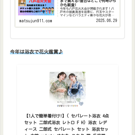
まで買える?屋台はどこで何時から
かも調査!
今年も八戸花火大会が開催されます！八
戸市の館鼻漁港を背景に、尺玉やスター
マインなどバラエティ豊かな花火が夜空
を彩ります。海面に大輪の花を咲かせる
2025.06.29
matsujun911.com
様子は圧巻！打ち上げ場所と会場が近い
ので、大迫力の花火を堪能できますが、
会場内での観覧には有料チ...
今年は浴衣で花火鑑賞♪
【1人で簡単着付け!】( セパレート浴衣 4点
セット 二部式浴衣 レトロ F H) 浴衣 レデ
ィース 二部式 セパレート セット 浴衣セッ