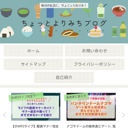
毎日の生活に、ちょこっと彩りを！
ちょっとよりみちブログ
ホーム
お問い合わせ
サイトマップ
プライバシーポリシー
自己紹介
ライブ最新情報
座席表と見え方
,見
【嵐京セラドーム】ゲート番号か
ららｱﾘｰﾅ東京ﾍﾞｲのﾗｲﾌﾞ座席表と
【S