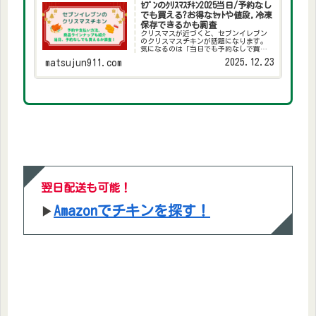
ｾﾌﾞﾝのｸﾘｽﾏｽﾁｷﾝ2025当日/予約なし
でも買える?お得なｾｯﾄや値段,冷凍
保存できるかも調査
クリスマスが近づくと、セブンイレブン
のクリスマスチキンが話題になります。
気になるのは「当日でも予約なしで買え
るの？」「お得なセットや値段は？」
2025.12.23
matsujun911.com
「手元に残ったチキン、冷凍はでき
る？」といったリアルな疑問。今年2025
年のラインナップ＆価格、買...
翌日配送も可能！
Amazonでチキンを探す！
▶