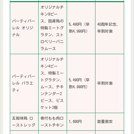
オリジナルチ
キン8ピー
パーティバー
ス、国産鶏の
5,490円（早
40周年記念、
レル オリジ
特製ミートグ
割4,990円）
早割対象
ナル
ラタン、スト
ロベリーバニ
ラムース
オリジナルチ
キン4ピー
ス、特製ミー
パーティバー
トグラタン、
5,490円（早
レル バラエ
早割対象
ムース、チキ
割4,990円）
ティ
ンテンダー2
ピース、ビス
ケット2個
五穀味鶏 ロ
骨付もも肉ロ
1,690円
数量限定
ーストレッグ
ーストチキン