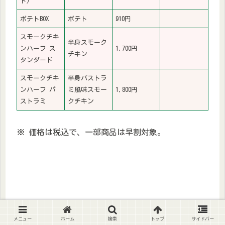
ト）
ポテトBOX
ポテト
910円
スモークチキ
半身スモーク
ンハーフ ス
1,700円
チキン
タンダード
スモークチキ
半身パストラ
ンハーフ パ
ミ風味スモー
1,800円
ストラミ
クチキン
※ 価格は税込で、一部商品は早割対象。
メニュー
ホーム
検索
トップ
サイドバー