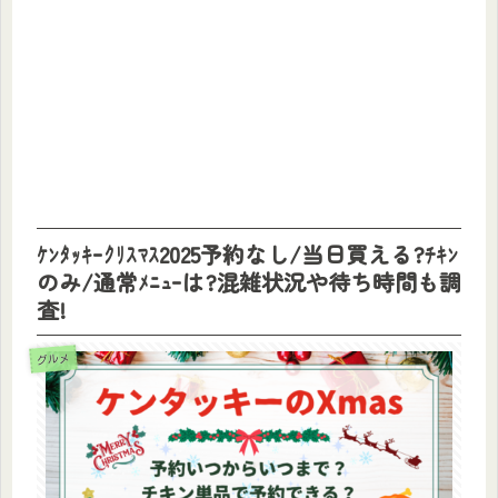
ｹﾝﾀｯｷｰｸﾘｽﾏｽ2025予約なし/当日買える?ﾁｷﾝ
のみ/通常ﾒﾆｭｰは?混雑状況や待ち時間も調
査!
グルメ