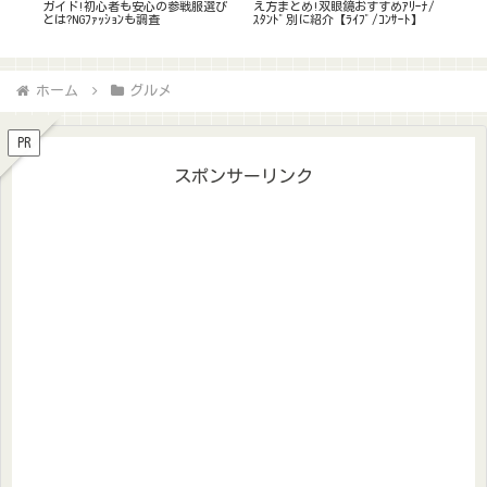
ﾅ/
ら座席予想!各ｴﾘｱからの見え方&
見え方!駐車場やｷｬﾊﾟ/ｱｸｾｽについ
率を
】
神席どこ?双眼鏡のおすすめも解説
ても!
込の
ｽﾞ
ホーム
グルメ
PR
スポンサーリンク