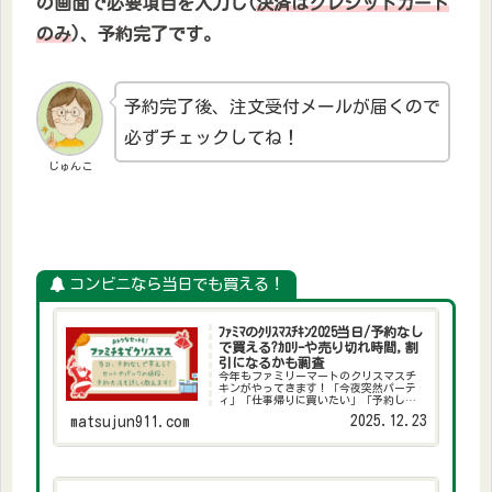
の画面で必要項目を入力し(
決済はクレジットカード
のみ
)、予約完了です。
予約完了後、注文受付メールが届くので
必ずチェックしてね！
じゅんこ
コンビニなら当日でも買える！
ﾌｧﾐﾏのｸﾘｽﾏｽﾁｷﾝ2025当日/予約なし
で買える?ｶﾛﾘｰや売り切れ時間,割
引になるかも調査
今年もファミリーマートのクリスマスチ
キンがやってきます！「今夜突然パーテ
ィ」「仕事帰りに買いたい」「予約し忘
れた…」そんな時もファミマなら安心し
2025.12.23
matsujun911.com
てチキンがゲットできます。当日や予約
なしで買えるか、各商品のカロリーや売
切れ目安は？さらに、割引...