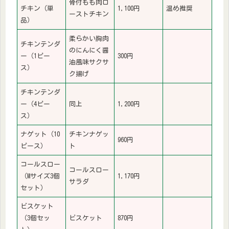
骨付もも肉ロ
チキン（単
1,100円
温め推奨
ーストチキン
品）
柔らかい胸肉
チキンテンダ
のにんにく醤
ー（1ピー
300円
油風味サクサ
ス）
ク揚げ
チキンテンダ
ー（4ピー
同上
1,200円
ス）
ナゲット（10
チキンナゲッ
960円
ピース）
ト
コールスロー
コールスロー
（Mサイズ3個
1,170円
サラダ
セット）
ビスケット
（3個セッ
ビスケット
870円