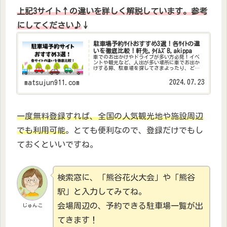
上記3サイト↑の違いを詳しく解説しています。参考
にしてください♪
↓
駐車場予約ｻｲﾄおすすめ3選！各ｻｲﾄの違
いを徹底比較！軒先,ﾀｲﾑｽﾞB,akippa
車でのお出かけやドライブが多い方必見！イベ
ントや観光など、人出が多い場所に車でお出か
けする際、駐車場を探してさまよったり、どこ
も満車で困ったり…ということ、ありません
か？空いている駐車場を探すだけでも一苦
2024.07.23
matsujun911.com
労…、やっと見つけたと思ったら駐車料...
一度無料登録すれば、全国の人気観光地や施設周辺
でも利用可能
。とても便利なので、登録だけでもし
ておくといいですね。
検索窓に、「熊谷花火大会」や「熊谷
駅」と入力してみてね。
会場周辺の、予約できる駐車場一覧が出
じゅんこ
てきます！