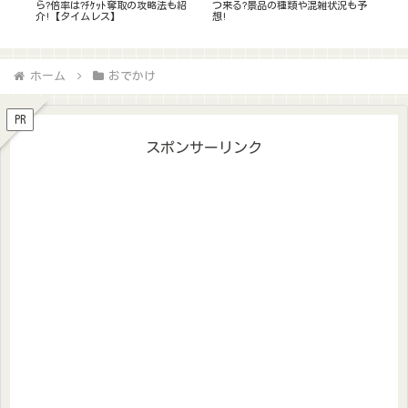
想!
ら?倍率は?ﾁｹｯﾄ奪取の攻略法も紹
つ来る?景品の種類や混雑状況も予
見え
介!【タイムレス】
想!
につ
ホーム
おでかけ
PR
スポンサーリンク