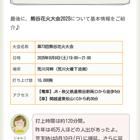
最後に、
熊谷花火大会2025
について基本情報をご紹
介♪
大会名称
第73回熊谷花火大会
日時
2025年8月9日(土)19:00～21:00
場所
荒川河畔（荒川大橋下流側）
打ち上げ数
10,000発
【電車】JR・秩父鉄道熊谷駅南口から徒歩5分
アクセス
【車】関越道東松山ICから約30分
打上時間は約120分間。
昨年は45万人ほどの人出があったよ。
荒天時は8月10日(日)に順延。さらに延
じゅんこ