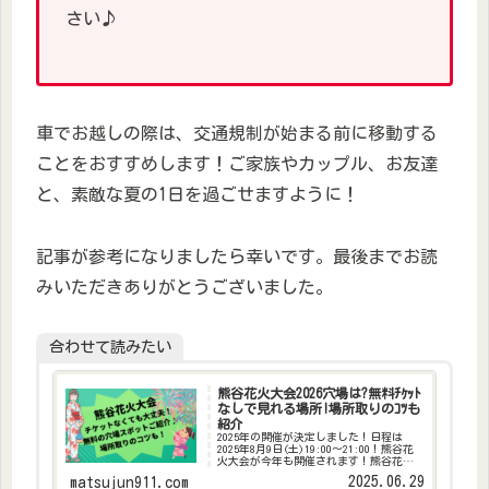
さい♪
車でお越しの際は、交通規制が始まる前に移動する
ことをおすすめします！ご家族やカップル、お友達
と、素敵な夏の1日を過ごせますように！
記事が参考になりましたら幸いです。最後までお読
みいただきありがとうございました。
合わせて読みたい
熊谷花火大会2026穴場は?無料ﾁｹｯﾄ
なしで見れる場所!場所取りのｺﾂも
紹介
2025年の開催が決定しました！日程は
2025年8月9日(土)19:00～21:00！熊谷花
火大会が今年も開催されます！熊谷花火
大会は45万人の人出を誇る、埼玉を代表
2025.06.29
matsujun911.com
する花火大会の一つです。ですが、人気