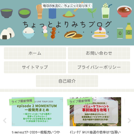
毎日の生活に、ちょこっと彩りを！
ちょっとよりみちブログ
ホーム
お問い合わせ
サイトマップ
プライバシーポリシー
自己紹介
ライブ最新情報
ライブ最新情報
座席
放あ
timeleszﾂｱｰ2026一般販売いつか
ｲﾐｭｰﾀﾌﾞﾙﾊﾝﾄ抽選の倍率は?当落い
国立