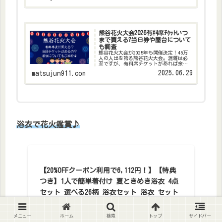
の花火大会は混雑がすごくて疲れる…場
所...
熊谷花火大会2026有料席ﾁｹｯﾄいつ
まで買える?当日券や屋台について
も調査
熊谷花火大会が2025年も開催決定！45万
人の人出を誇る熊谷花火大会。混雑は必
至ですが、有料席チケットがあれば余裕
をもって行動できますし、目の前に広が
2025.06.29
matsujun911.com
る大迫力の花火を堪能できます。また、
花火といえば屋台！屋台の出店場所や時
間、どんな屋台があ...
浴衣で花火鑑賞♪
【20%OFFクーポン利用で6,112円！】【特典
つき】1人で簡単着付け 夏ときめき浴衣 4点
セット 選べる26柄 浴衣セット 浴衣 セット
レディース（ゆかた 兵児帯 腰紐） 20代 30
代 可愛い 大人 大人かわいい おしゃれ 人気
メニュー
ホーム
検索
トップ
サイドバー