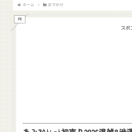
ホーム
おでかけ
PR
スポ
あみｱｳﾄﾚｯﾄ初売り2026混雑&