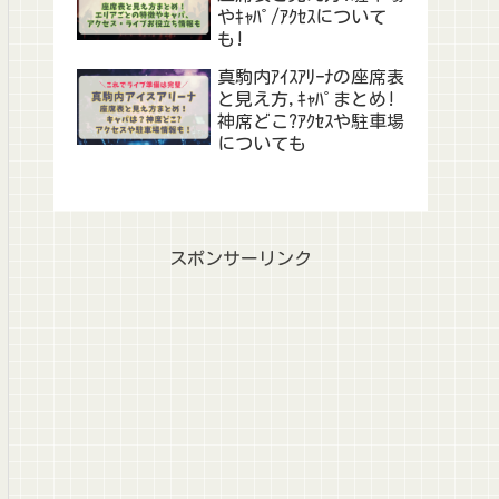
やｷｬﾊﾟ/ｱｸｾｽについて
も!
真駒内ｱｲｽｱﾘｰﾅの座席表
と見え方,ｷｬﾊﾟまとめ!
神席どこ?ｱｸｾｽや駐車場
についても
スポンサーリンク