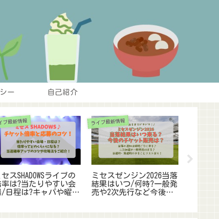
シー
自己紹介
イブ最新情報
ライブ最新情報
座席表と見え
セスSHADOWSライブの
ミセスゼンジン2026当落
日本ガ
倍率は?当たりやすい会
結果はいつ/何時?一般発
と見え方ま
場/日程は?キャパや曜日
売や2次先行など今後のﾁ
ﾝﾄﾞ席
から全公演を徹底予想！
ｹｯﾄ販売展開を予想
すすめ
どこ?】