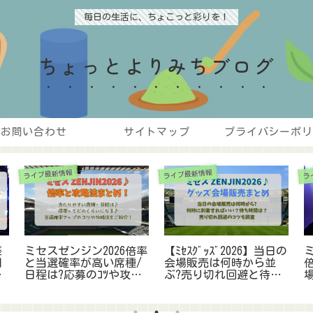
毎日の生活に、ちょこっと彩りを！
ちょっとよりみちブログ
お問い合わせ
サイトマップ
プライバシーポリ
ライブ最新情報
ライブ最新情報
ラ
座
ミセスゼンジン2026倍率
【ﾐｾｽｸﾞｯｽﾞ2026】当日の
ミ
周
と当選確率が高い席種/
会場販売は何時から並
に
日程は?応募のｺﾂや攻略
ぶ?売り切れ回避と待ち
法,注意点などまとめ!
時間短縮のコツ