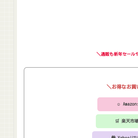
＼通販も新年セール
＼お得なお買
☺ Amaz
🛒 楽天市