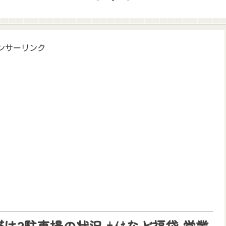
ンサーリンク
渋滞は?駐車場の状況,ﾅｲｷなど福袋,営業