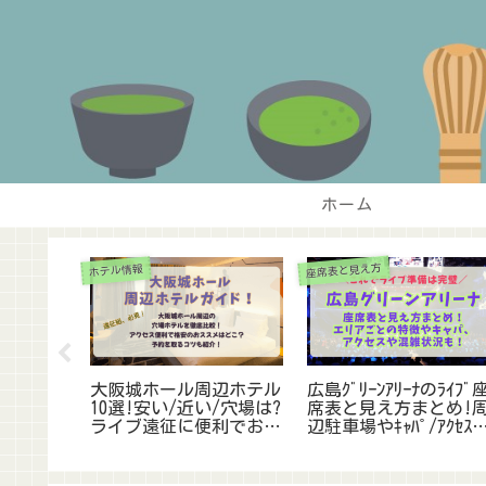
ホーム
座席表と見え方
ホテル情報
ム】ゲー
大阪城ホール周辺ホテル
広島ｸﾞﾘｰﾝｱﾘｰﾅのﾗｲﾌﾞ
予想!各ｴ
10選!安い/近い/穴場は?
席表と見え方まとめ!
&神席ど
ライブ遠征に便利でおす
辺駐車場やｷｬﾊﾟ/ｱｸｾｽ
すすめも
すめ!
ついても!