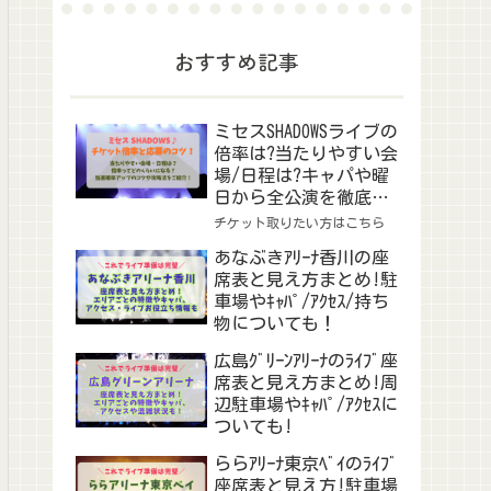
おすすめ記事
ミセスSHADOWSライブの
倍率は?当たりやすい会
場/日程は?キャパや曜
日から全公演を徹底予
想！
チケット取りたい方はこちら
あなぶきｱﾘｰﾅ香川の座
席表と見え方まとめ!駐
車場やｷｬﾊﾟ/ｱｸｾｽ/持ち
物についても！
広島ｸﾞﾘｰﾝｱﾘｰﾅのﾗｲﾌﾞ座
席表と見え方まとめ!周
辺駐車場やｷｬﾊﾟ/ｱｸｾｽに
ついても!
ららｱﾘｰﾅ東京ﾍﾞｲのﾗｲﾌﾞ
座席表と見え方!駐車場