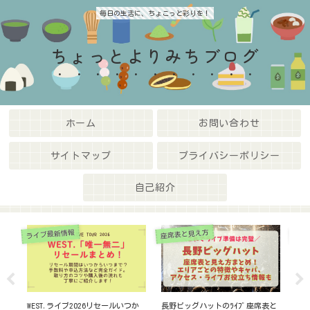
毎日の生活に、ちょこっと彩りを！
ちょっとよりみちブログ
ホーム
お問い合わせ
サイトマップ
プライバシーポリシー
自己紹介
ライブ最新情報
ライブ最新情報
ライ
表と
【至急】BTSモバイル会員登録で決
嵐ﾗｲﾌﾞ注釈付き2次受付の当落結
ミセ