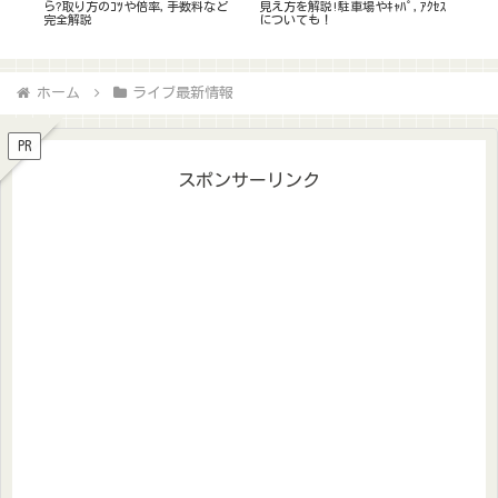
ｾｽ
済エラー出た時の対処法は?原因を
果はいつ/何時?復活当選や一般発
行の
徹底調査!先行間に合うか⁈
売など今後の展開を予想
落選
ホーム
ライブ最新情報
PR
スポンサーリンク