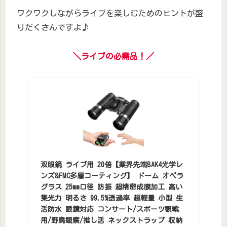
ワクワクしながらライブを楽しむためのヒントが盛
りだくさんですよ♪
＼ライブの必需品！／
双眼鏡 ライブ用 20倍【業界先端BAK4光学レ
ンズ&FMC多層コーティング】 ドーム オペラ
グラス 25mm口径 防振 超精密成膜加工 高い
集光力 明るさ 99.5%透過率 超軽量 小型 生
活防水 眼鏡対応 コンサート/スポーツ観戦
用/野鳥観察/推し活 ネックストラップ 収納