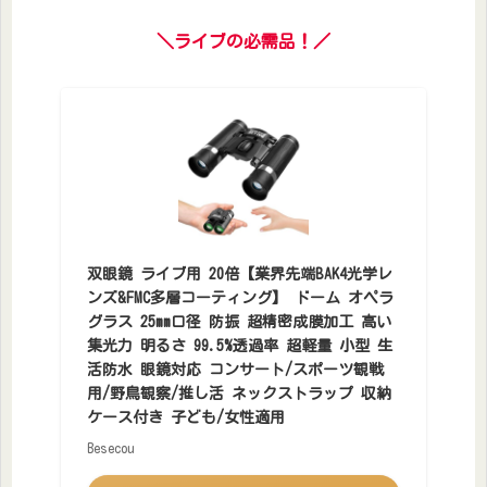
＼ライブの必需品！／
双眼鏡 ライブ用 20倍【業界先端BAK4光学レ
ンズ&FMC多層コーティング】 ドーム オペラ
グラス 25mm口径 防振 超精密成膜加工 高い
集光力 明るさ 99.5%透過率 超軽量 小型 生
活防水 眼鏡対応 コンサート/スポーツ観戦
用/野鳥観察/推し活 ネックストラップ 収納
ケース付き 子ども/女性適用
Besecou