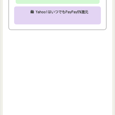
🛍 Yahoo!はいつでもPayPay5%還元