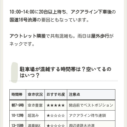
10:00-14:00
に
20台以上待ち
、
アクアライン下車後
の
国道16号渋滞
の要因ともなっています。
アウトレット隣接
で共有混雑も。雨日は
屋外歩行
が
ネックです。
駐車場が混雑する時間帯は？空いてるの
はいつ？
時間帯
空き状況
おすすめ度
注意点
朝7-9時
空き豊富
★★★★★
開店前でベストポジション
10-12時
超混み
★☆☆☆☆
アクアライン待ち連鎖
13-15時
満車MAX
★☆☆☆☆
周辺道路大渋滞