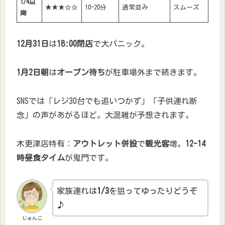
1/4以
★★★☆☆
10-20分
通常並み
スムーズ
降
12月31日
は
18:00閉店
で大パニック。
1月2日朝
は
オープン待ち
が駐車場外まで続きます。
SNSでは「レジ30台でも追いつかず」「子供連れ断
念」の声があがるほど。大混雑が予想されます。
木更津店特有：
アウトレット併設
で
観光客
増。
12-14
時昼食タイム
が鬼門です。
家族連れは
1/3
を狙ってゆったりどうぞ
♪
じゅんこ