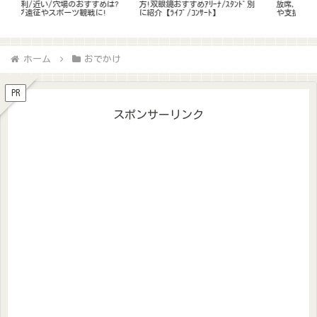
ﾞ別
放席,結果はいつ/何時に来る?倍率
ら?取り方のｺﾂや倍率,手数料など
略!
や支払い方法も調査!
完全解説
法,
ホーム
おでかけ
PR
スポンサーリンク