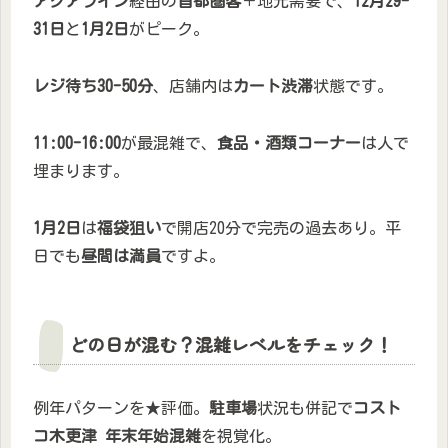
アクアライン
経由の
首都圏客
＋地元需要で、
12月29-
31日
と
1月2日
がピーク。
レジ待ち30-50分
、店舗内は
カート渋滞
状態です。
11:00-16:00
が最混雑で、
食品・酒類コーナー
は人で
埋まります。
1月2日
は
福袋狙い
で開店20分で完売の過去あり。平
日でも
昼間は満員
ですよ。
どの日が混む？混雑レベルをチェック！
例年パターンを★評価。
駐車場
状況も併記で
コスト
コ木更津 年末年始混雑
を視覚化。