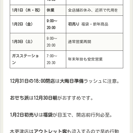
1月1日（木・祝）
休業
全店舗お休み、近所で代用を
9:00～
1月2日（金）
初売り
福袋・新年商品
20:00
9:00～
1月3日（土）
通常営業再開
20:00
ガスステーショ
7:00～
年末年始も安定営業
ン
20:30
12月31日の18:00閉店
は
大晦日準備
ラッシュに注意。
おせち派
は
12月30日朝
がおすすめです。
1月2日初売り
は
福袋
が目玉で、開店前行列必至。
木更津店は
アウトレット客
も流入するので早め行動