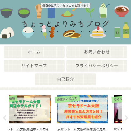
毎日の生活に、ちょこっと彩りを！
ちょっとよりみちブログ
ホーム
お問い合わせ
サイトマップ
プライバシーポリシー
自己紹介
ライブ最新情報
ライブ最新情報
え
ｷﾝﾌﾟﾘﾗｲﾌﾞ2026東京ﾄﾞｰﾑの制作開
WEST.ライブ2026リセールいつか
【S