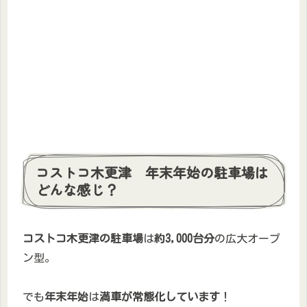
コストコ木更津 年末年始の駐車場は
どんな感じ？
コストコ木更津の駐車場
は
約3,000台分
の広大オープ
ン型。
でも
年末年始
は
満車が常態化しています
！