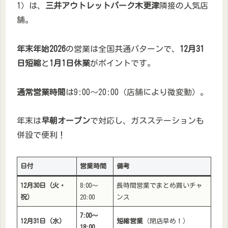
1）は、
三井アウトレットパーク木更津
隣接の人気店
舗。
年末年始2026
の営業は全国共通パターンで、
12月31
日短縮
と
1月1日休業
がポイントです。
通常営業時間
は9:00～20:00（店舗により微変動）。
年末は
早朝オープン
で対応し、ガスステーションも
併設で便利！
日付
営業時間
備考
12月30日（火・
8:00～
長時間営業でまとめ買いチャ
祝）
20:00
ンス
7:00～
12月31日（水）
短縮営業
（閉店早め！）
18:00