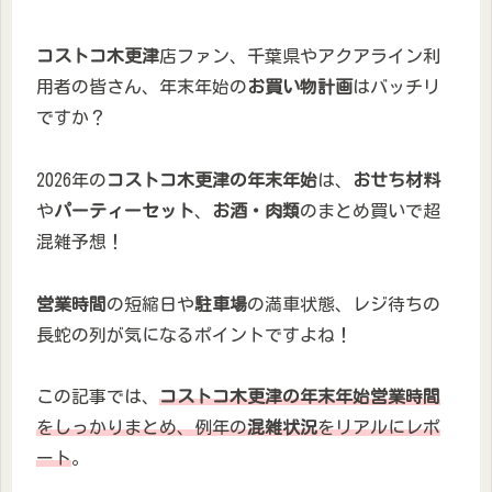
コストコ木更津
店ファン、千葉県やアクアライン利
用者の皆さん、年末年始の
お買い物計画
はバッチリ
ですか？
2026年の
コストコ木更津の年末年始
は、
おせち材料
や
パーティーセット
、
お酒・肉類
のまとめ買いで超
混雑予想！
営業時間
の短縮日や
駐車場
の満車状態、レジ待ちの
長蛇の列が気になるポイントですよね！
この記事では、
コストコ木更津の年末年始営業時間
をしっかりまとめ、例年の
混雑状況
をリアルにレポ
ート
。