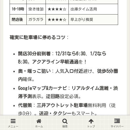
16-18時
空き増加
★★★★☆
出庫タイム活用
閉店後
ガラガラ
★★★★☆
早上がり推奨
確実に駐車場に停めるコツ
：
開店30分前到着
：
12/31なら6:30
、
1/2なら
8:30
。
アクアライン早朝通過
を！
奥・端っこ狙い
：人気
入口付近
避け、
徒歩5分圏
内
確保。
Googleマップ&カーナビ
：
リアルタイム混雑・渋
滞予測
表示。
迂回路
設定必須。
代替策
：
三井アウトレット駐車場
無料利用（徒
歩3分）。
送迎・タクシー
もスマート。
メニュー
ホーム
検索
トップ
サイドバー
1月中旬平日
は
空き90%超。大人数家族は車2台分散
で