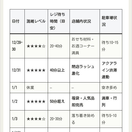
レジ待ち
駐車場状
日付
混雑レベル
時間（目
店舗内状況
況
安）
おせち材料・
12/29-
待ち10-15
★★★★☆
20-40分
お酒コーナー
30
分
満員
アクアラ
閉店ラッシュ
12/31
★★★★★
40分以上
イン渋滞
激化
連動
1/1
休業
–
–
空き多め
福袋・人気品
満車・行
1/2
★★★★★
50分超え
即完売
列
落ち着き始め
待ち5-10
1/3
★★★★☆
20-30分
る
分