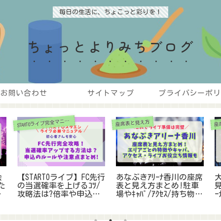
毎日の生活に、ちょこっと彩りを！
ちょっとよりみちブログ
お問い合わせ
サイトマップ
プライバシーポリ
S
TARTOライブ完全マニュアル
座席表と見え方
座
会
【STARTOライブ】FC先行
あなぶきｱﾘｰﾅ香川の座席
た
の当選確率を上げるｺﾂ/
表と見え方まとめ!駐車
徹
攻略法は?倍率や申込のﾙ
場やｷｬﾊﾟ/ｱｸｾｽ/持ち物に
ｰ
ｰﾙ,注意点まとめ!【旧ｼﾞ
ついても！
ｬﾆｰｽﾞ】