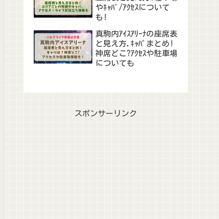
やｷｬﾊﾟ/ｱｸｾｽについて
も!
真駒内ｱｲｽｱﾘｰﾅの座席表
と見え方,ｷｬﾊﾟまとめ!
神席どこ?ｱｸｾｽや駐車場
についても
スポンサーリンク