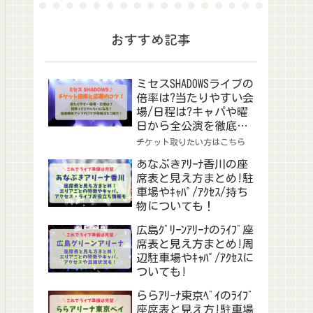
おすすめ記事
ミセスSHADOWSライブの
倍率は?当たりやすい会
場/日程は?キャパや曜
日から全公演を徹底予
想！
チケット取りたい方はこちら
あなぶきｱﾘｰﾅ香川の座
席表と見え方まとめ!駐
車場やｷｬﾊﾟ/ｱｸｾｽ/持ち
物についても！
広島ｸﾞﾘｰﾝｱﾘｰﾅのﾗｲﾌﾞ座
席表と見え方まとめ!周
辺駐車場やｷｬﾊﾟ/ｱｸｾｽに
ついても!
ららｱﾘｰﾅ東京ﾍﾞｲのﾗｲﾌﾞ
座席表と見え方!駐車場