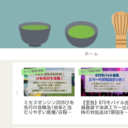
ホーム
ライブ最新情報
ライブ最新情報
ム】ゲー
ミセスゼンジン2026ぴあ
【至急】BTSモバイル
予想!各ｴ
先行の攻略法!倍率と当
員登録で決済エラー出
&神席ど
たりやすい席種/日程は?
時の対処法は?原因を
すすめも
当選確率ｱｯﾌﾟのｺﾂまとめ
底調査!先行間に合う
か⁈