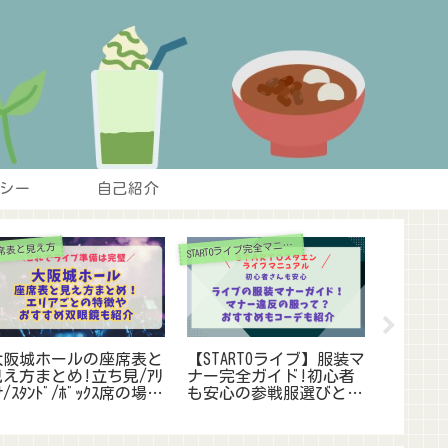
シー
自己紹介
S
TARTOライブ完全マニュアル
席表と見え方
ライブ最新情
大阪城ホールの座席表と
【STARTOライブ】服装マ
嵐5/31
見え方まとめ!立ち見/ｱﾘ
ナー完全ガイド!初心者
買い方は
ﾅ/ｽﾀﾝﾄﾞ/ﾎﾞｯｸｽ席の場所
も安心の参戦服選びと
方法や
や双眼鏡おすすめも紹介
は?NGﾌｧｯｼｮﾝも調査
全解説!
【神席ってどこ?】