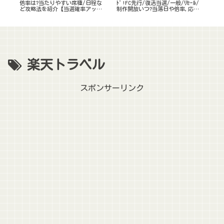
性な
倍率は?当たりやすい席種/日程な
ﾄﾞ!FC先行/復活当選/一般/ﾘｾｰﾙ/
ド!
ど攻略法を紹介【当選確率アップ
制作開放いつ?当落日や倍率,応募
ﾌﾞ
のコツ】
のｺﾂも
楽天トラベル
スポンサーリンク