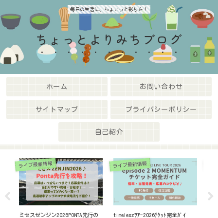
毎日の生活に、ちょこっと彩りを！
ちょっとよりみちブログ
ホーム
お問い合わせ
サイトマップ
プライバシーポリシー
自己紹介
ライブ最新情報
ライブ最新情報
ホテ
周辺
ミセスゼンジン2026PONTA先行の
timeleszﾂｱｰ2026ﾁｹｯﾄ完全ｶﾞｲ
ﾔﾝ