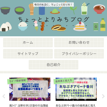
毎日の生活に、ちょこっと彩りを！
ちょっとよりみちブログ
ホーム
お問い合わせ
サイトマップ
プライバシーポリシー
自己紹介
ライブ最新情報
ライ
ホテル情報
見え
【timeleszﾂｱｰ2026遠征ホテル完
BTSﾜｰﾙﾄﾞﾂｱｰ2026ﾓﾊﾞｲﾙ先行の倍
【