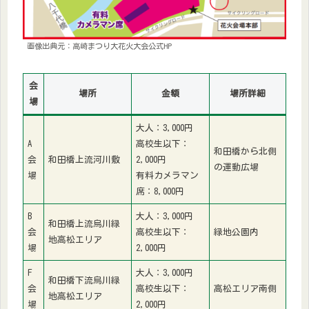
画像出典元：高崎まつり大花火大会公式HP
会
場所
金額
場所詳細
場
大人：3,000円
A
高校生以下：
和田橋から北側
会
和田橋上流河川敷
2,000円
の運動広場
場
有料カメラマン
席：8,000円
B
大人：3,000円
和田橋上流烏川緑
会
高校生以下：
緑地公園内
地高松エリア
場
2,000円
F
大人：3,000円
和田橋下流烏川緑
会
高校生以下：
高松エリア南側
地高松エリア
場
2,000円