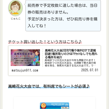
前売券で予定枚数に達した場合は、当日
券の販売はありません。
予定が決まった方は、ぜひ前売り券を購
じゅんこ
入してね！
チケット買い逃した！という方はこちら♪
高崎花火大会2026穴場や無料ｴﾘｱで混雑
回避!場所取りのｺﾂは?ﾁｹｯﾄなしでも見れ
る場所を紹介
高崎まつり大花火大会が今年も開催されます！
高崎まつり大花火大会は、北関東で最大級の規
模を誇る、群馬を代表する花火大会です。です
が、人気の花火大会は混雑がすごくて疲れる…
2025.07.01
matsujun911.com
場所取りも大変…できれば混雑を避けて花火を
楽しみたい！と思っている方も多...
高崎花火大会では、有料席でもシートが必須♪