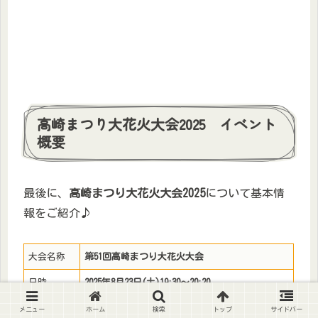
高崎まつり大花火大会2025 イベント
概要
最後に、
高崎まつり大花火大会2025
について基本情
報をご紹介♪
大会名称
第51回高崎まつり大花火大会
日時
2025年8月23日(土)19:30～20:20
場所
烏川和田橋上流河川敷
メニュー
ホーム
検索
トップ
サイドバー