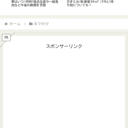
/持
全ガイド】会場別おすすめ宿&予約
率は?当選確率が高い席種/日程は?
リ
のコツを徹底解説!楽天トラベルを
当落いつ何時か,応募のｺﾂも調査!
未
攻略!
ホーム
おでかけ
PR
スポンサーリンク