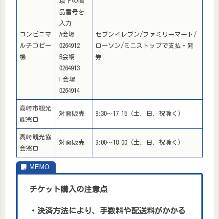
以下の商
品番号を
入力
コンビニマ
A会場
セブンイレブン/ファミリーマート/
ルチコピー
0264912
ローソン/ミニストップで支払・発
機
B会場
券
0264913
F会場
0264914
高崎市観光
対面販売
8:30〜17:15（土、日、祝除く）
課窓口
高崎観光協
対面販売
9:00〜18:00（土、日、祝除く）
会窓口
チケット購入の注意点
・決済方法により、手数料や配送料がかかる