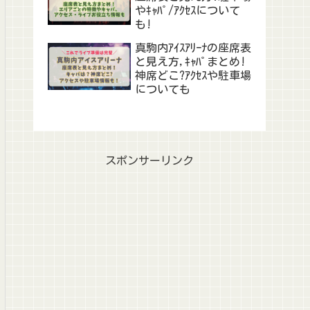
やｷｬﾊﾟ/ｱｸｾｽについて
も!
真駒内ｱｲｽｱﾘｰﾅの座席表
と見え方,ｷｬﾊﾟまとめ!
神席どこ?ｱｸｾｽや駐車場
についても
スポンサーリンク