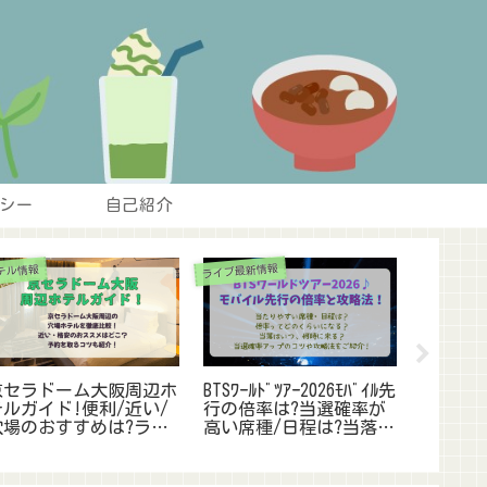
シー
自己紹介
ライブ最新情報
ライ
ホテル情報
マ
福岡ドーム周辺ホテルガ
嵐ライブグッズ2026ロゴ
【
イド!安い/近い/穴場の
マグネットいつ買える?
員
おすすめは?ライブ遠征
販売ﾙｰﾙやｽｹｼﾞｭｰﾙ徹底解
時
やスポーツ観戦に!
説!FC非会員でもOK
底
か