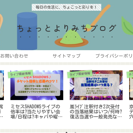
毎日の生活に、ちょこっと彩りを！
ちょっとよりみちブログ
お問い合わせ
サイトマップ
プライバシーポリ
S
TARTOライブ完全マニュアル
ライブ最新情報
座席表
キスマイライブ2026復活
【STARTOライブ】服装
まとめ!双
当選いつ?当落の確認方
ナー完全ガイド!初心者
や神席の
法は?当選の確率や一般
も安心の参戦服選びと
IA】
発売の可能性も調査!
は?NGﾌｧｯｼｮﾝも調査