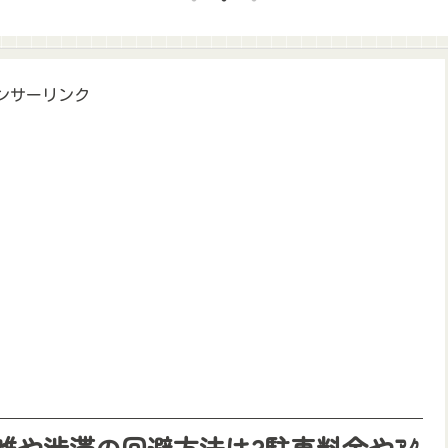
ンサーリンク
混雑や渋滞の回避方法は?駐車料金やｱｸ