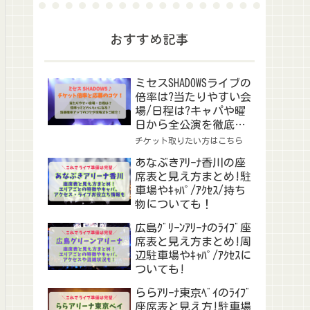
おすすめ記事
ミセスSHADOWSライブの
倍率は?当たりやすい会
場/日程は?キャパや曜
日から全公演を徹底予
想！
チケット取りたい方はこちら
あなぶきｱﾘｰﾅ香川の座
席表と見え方まとめ!駐
車場やｷｬﾊﾟ/ｱｸｾｽ/持ち
物についても！
広島ｸﾞﾘｰﾝｱﾘｰﾅのﾗｲﾌﾞ座
席表と見え方まとめ!周
辺駐車場やｷｬﾊﾟ/ｱｸｾｽに
ついても!
ららｱﾘｰﾅ東京ﾍﾞｲのﾗｲﾌﾞ
座席表と見え方!駐車場