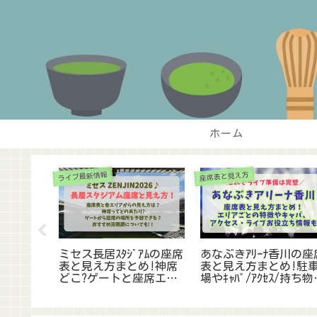
ホーム
S
TARTOライブ完全マニュアル
座席表と見え方
ｱｰ2026ﾓﾊﾞｲﾙ先
【STARTOライブ】FC先行
Kアリーナ横浜の
?当選確率が
の当選確率を上げるｺﾂ/
と見え方,ｷｬﾊﾟ
日程は?当落い
攻略法は?倍率や申込のﾙ
眼鏡のおすすめ
応募のｺﾂも調
ｰﾙ,注意点まとめ!【旧ｼﾞ
場所も調査!【MIS
ｬﾆｰｽﾞ】