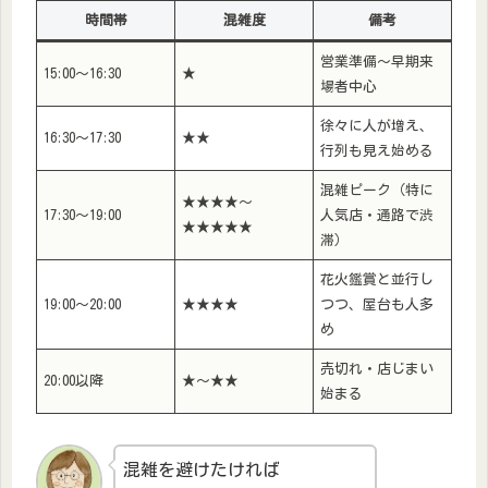
時間帯
混雑度
備考
営業準備〜早期来
15:00～16:30
★
場者中心
徐々に人が増え、
16:30～17:30
★★
行列も見え始める
混雑ピーク（特に
★★★★～
17:30～19:00
人気店・通路で渋
★★★★★
滞）
花火鑑賞と並行し
19:00～20:00
★★★★
つつ、屋台も人多
め
売切れ・店じまい
20:00以降
★～★★
始まる
混雑を避けたければ