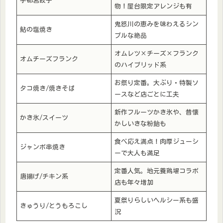
宇都宮餃子
物！屋台限定アレンジも有
鬼怒川の恵みを味わえるシン
鮎の塩焼き
プルな絶品
オムレツ×チーズ×フランク
オムチーズフランク
のハイブリッド系
お祭り定番。大ぶり・特製ソ
タコ焼き/焼きそば
ースなど店ごとに工夫
新作フルーツかき氷や、昔懐
かき氷/スイーツ
かしいきな粉飴も
食べ応え満点！肉厚ジューシ
ジャンボ串焼き
ーで大人も満足
定番人気。地元養鶏場コラボ
唐揚げ/チキン系
店も年々増加
夏祭りらしいヘルシー系も盛
きゅうり/とうもろこし
況