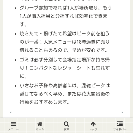
グループ参加であれば1人が場所取り、もう
1人が購入担当と分担すれば効率化できま
す。
焼きたて・揚げたて希望はピーク前を狙う
のが一番！人気メニューは18時過ぎに売り
切れることもあるので、早めが安心です。
ゴミは必ず分別して会場指定場所か持ち帰
り！コンパクトなレジャーシートも忘れず
に。
小さなお子様や高齢者には、混雑ピークは
避けてなるべく早め、または花火開始後の
行動をおすすめします。
お目当ての屋台前で“本日分完売”の
メニュー
ホーム
検索
トップ
サイドバー