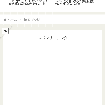
ｾｽ
とめ!立ち見/ｱﾘｰﾅ/ｽﾀﾝﾄﾞ/ﾎﾞｯｸｽ
ガイド!初心者も安心の参戦服選び
え方
席の場所や双眼鏡おすすめも紹介
とは?NGﾌｧｯｼｮﾝも調査
ｽﾀ
【神席ってどこ?】
ホーム
おでかけ
PR
スポンサーリンク