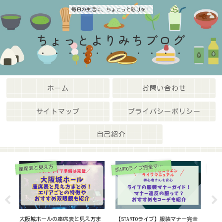
毎日の生活に、ちょこっと彩りを！
ちょっとよりみちブログ
ホーム
お問い合わせ
サイトマップ
プライバシーポリシー
自己紹介
TARTOライブ完全マニュアル
座席表と見え方
座席
S
表と
大阪城ホールの座席表と見え方ま
【STARTOライブ】服装マナー完全
ナ