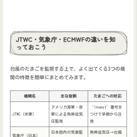
JTWC・気象庁・ECMWFの違いを知
っておこう
台風のたまごを監視する上で、よく出てくる3つの機
関の特徴を簡単にまとめてみます。
機関名
主な役割
たまごへの対応
アメリカ海軍・空
“Invest”番号を
JTWC（米軍）
軍による熱帯低気
つけて早期から注
圧監視
視
日本国内の気象監
熱帯低気圧→台風
気象庁（日本）