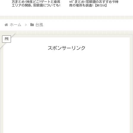
や神
来る?当落確認方法や支払い方法
方を解説!駐車場やｷｬﾊﾟ,ｱｸｾｽにつ
物
は?悪い席なのかも調査
いても！
ら
ホーム
台風
PR
スポンサーリンク