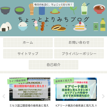
毎日の生活に、ちょこっと彩りを！
ちょっとよりみちブログ
ホーム
お問い合わせ
サイトマップ
プライバシーポリシー
自己紹介
ライブ最新情報
座席表と見え方
,ｷ
timeleszﾂｱｰ2026復活当選ﾒｰﾙいつ
ぴあアリーナのﾗｲﾌﾞ座席表と見え
【S