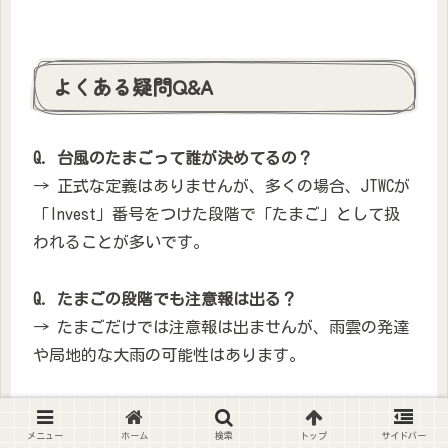
よくある疑問Q&A
Q. 台風のたまごって誰が決めてるの？
→ 正式な定義はありませんが、多くの場合、JTWCが
「Invest」番号をつけた段階で「たまご」として扱
われることが多いです。
Q. たまごの段階でも注意報は出る？
→ たまごだけでは注意報は出ませんが、雨雲の発達
や局地的な大雨の可能性はあります。
Q. たまごが必ず台風になる？
メニュー
ホーム
検索
トップ
サイドバー
→ いいえ。半分以上は発達せずに消滅することも多