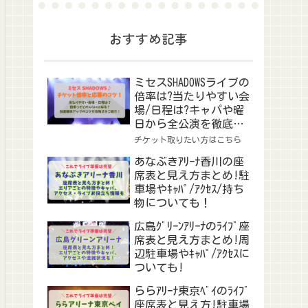
おすすめ記事
ミセスSHADOWSライブの
倍率は?当たりやすい会
場/日程は?キャパや曜
日から全公演を徹底予
想！
チケット取りたい方はこちら
あなぶきｱﾘｰﾅ香川の座
席表と見え方まとめ!駐
車場やｷｬﾊﾟ/ｱｸｾｽ/持ち
物についても！
広島ｸﾞﾘｰﾝｱﾘｰﾅのﾗｲﾌﾞ座
席表と見え方まとめ!周
辺駐車場やｷｬﾊﾟ/ｱｸｾｽに
ついても!
ららｱﾘｰﾅ東京ﾍﾞｲのﾗｲﾌﾞ
座席表と見え方!駐車場