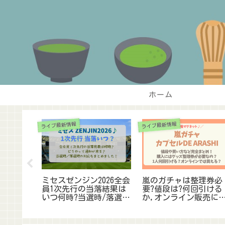
ホーム
ライブ最新情報
ライブ最新情報
の座席表
ミセスゼンジン2026全会
嵐のガチャは整理券必
まとめ!双
員1次先行の当落結果は
要?値段は?何回引ける
や神席の
いつ何時?当選時/落選時
か,オンライン販売に
SIA】
の対応を完全ガイド!
いても調査!【同行者
引ける?】