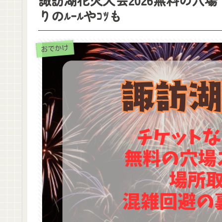
りのﾙｰﾙやｺﾂも
おでかけ