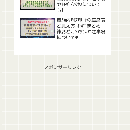
やｷｬﾊﾟ/ｱｸｾｽについて
も!
真駒内ｱｲｽｱﾘｰﾅの座席表
と見え方,ｷｬﾊﾟまとめ!
神席どこ?ｱｸｾｽや駐車場
についても
スポンサーリンク