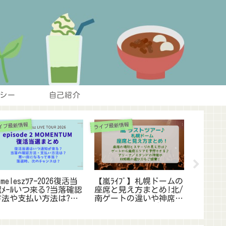
シー
自己紹介
イブ最新情報
ライブ最新情報
ライブ最新情
imeleszﾂｱｰ2026復活当
【嵐ﾗｲﾌﾞ】札幌ドームの
BTSﾜｰﾙﾄ
選ﾒｰﾙいつ来る?当落確認
座席と見え方まとめ!北/
行の倍率
方法や支払い方法は?悪
南ゲートの違いや神席の
高い席種
い席なのかも調査
場所を解説!ｱﾘｰﾅ/ｽﾀﾝﾄﾞ
つ何時か
どこがいい?
査!