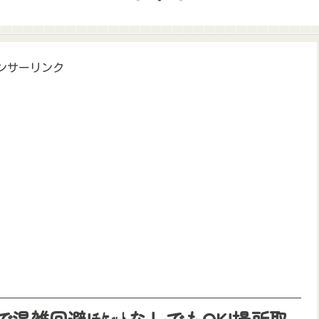
ンサーリンク
混雑回避!ﾁｹｯﾄなしでもOK!場所取