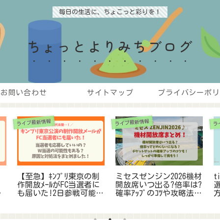
毎日の生活に、ちょこっと彩りを！
ちょっとよりみちブログ
お問い合わせ
サイトマップ
プライバシーポリ
ライブ最新情報
ライブ最新情報
ラ
【至急】ｷﾝﾌﾟﾘ東京の制
ミセスゼンジン2026機材
t
作開放ﾒｰﾙがFC当選者に
開放席いつ出る?倍率は?
つ
も届いた!2日参戦可能な
確率ｱｯﾌﾟのｺﾂや攻略法を
も
の?原因と真相を調査
紹介!